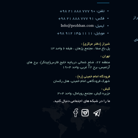
تلفن: 90 777 888 21 98+
از
فکس: 91 777 888 21 98+
ایمیل:
Info@pezhhan.com
موبایل: 11 11 145 912 98+
ای
شیراز (دفتر مرکزی) :
پل باغ صفا ، مجتمع پژهان ، طبقه 6 واحد 13
تهران :
منطقه 22، ضلع شمالی دریاچه خلیج فارس(چیتگر)، برج های
آرتمیس، برج T2 غربی، واحد 1904
فرودگاه امام خمینی (ره) :
شهرک فرودگاهی امام خمینی، هتل رکسان
کیش :
جزیره کیش، مجتمع رویامال، واحد 304
ما را در شبکه های اجتماعی دنبال کنید.