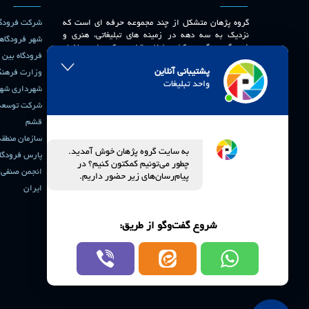
گروه پژهان متشکل از چند مجموعه حرفه ای است که
شرکت فرودگاه
نزدیک به سه دهه در زمینه های تبلیغاتی، هنری و
شهر فرودگاهی
فرهنگی در گستره کشور ایفای نقش می کند. این ساختار
فرودگاه بین ا
فعال در دفاتر شهرهای تهران ، شیراز ، مشهد ، کیش و
پشتیبانی آنلاین
قشم مستقر فعالیت هایی که توسط گروه متخصصان
وزارت فرهنگ
واحد تبلیغات
پژهان ارائه می شود، عملکردی درخشان در ایده پردازی
شهرداری شهر
خلاق و نوآوری در اجرا داشته و با خود رضایتمندی و
شرکت توسعه 
خرسندی مشتریان همراه بوده است . خدمات قابل ارائه
در حوزه تبلیغات شامل مشاوره ، برنامه ریزی ، طراحی و
قشم
اجرا در شیوه های گوناگون با بهره مندی از تنوع رسانه ،
سازمان منطقه
در سراسر کشور می باشد . نکته کلیدی اینکه پژهان تنها
به سایت گروه پژهان خوش آمدید.
پارس فرودگا
مجموعه ای است که همزمان در 36 فرودگاه کشور دارای
چطور می‌تونیم کمکتون کنیم؟ در
فضای رسانه ای و تبلیغاتی است .
انجمن صنفی ش
پیام‌رسان‌های زیر حضور داریم.
ایران
شروع گفت‌وگو از طریق: