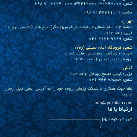
تلفن: 32263000، 32262000، 32261000 71 98+
فکس: 32261111 71 98+
تهران :
منطقه 22، ضلع شمالی دریاچه خلیج فارس(چیتگر)، برج های آرتمیس، برج T2
غربی، واحد 1904
تلفن: 9999 9666 021
شعبه فرودگاه امام خمینی (ره) :
شهرک فرودگاهی امام خمینی، هتل رکسان،
روبه روی ترمینال 1، جنب crew
کیش :
جزیره کیش، مجتمع رویامال، واحد 304
تلفن: 55555 444 076
لطفا جهت همکاری با شرکت پژهان رزومه خود را به آدرس ایمیل ذیل ارسال
نمایید:
info@pezhhan.com
ارتباط با ما
نام و نام خانوادگی
(*)