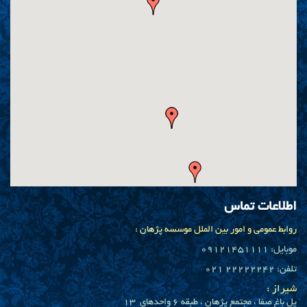
اطلاعات تماس
روابط عمومی و امور بین الملل موسسه پژهان :
موبایل: 09121451111
تلفن: 22222242 021
شیراز :
پل باغ صفا ، مجتمع پژهان ، طبقه 6 واحدهاي 13