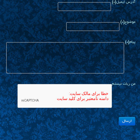
آدرس ایمیل
(*)
موضوع
(*)
پیام
(*)
من ربات نیستم
ارسال