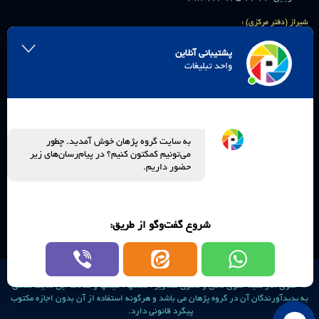
شیراز (دفتر مرکزی) :
پل باغ صفا ، مجتمع پژهان ، طبقه 6 واحد 13
تهران :
پشتیبانی آنلاین
منطقه 22، ضلع شمالی دریاچه خلیج فارس(چیتگر)، برج های آرتمیس، برج T2 غربی، واحد 1904
واحد تبلیغات
فرودگاه امام خمینی (ره) :
شهرک فرودگاهی امام خمینی، هتل رکسان
کیش :
جزیره کیش، مجتمع رویامال، واحد 304
به سایت گروه پژهان خوش آمدید. چطور
ما را در شبکه های اجتماعی دنبال کنید.
می‌تونیم کمکتون کنیم؟ در پیام‌رسان‌های زیر
حضور داریم.
شروع گفت‌وگو از طریق:
© حقوق آثار کلیه حقوق مادی و معنوی تصاویر ، عکسها ، فیلمها و مقالات این سایت متعلق
به پدیدآورندگان آن در گروه پژهان می باشد و هرگونه استفاده از آن بدون اجازه مکتوب
پیگرد قانونی دارد.